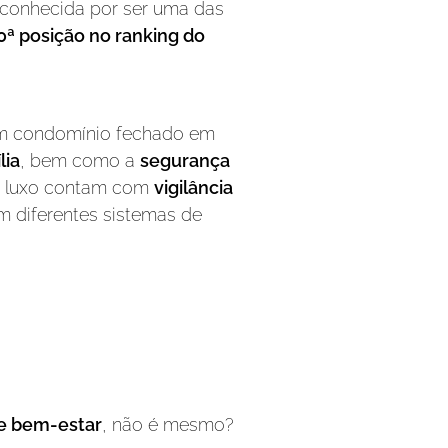
 é conhecida por ser uma das
0ª posição no ranking do
um condomínio fechado em
lia
, bem como a
segurança
de luxo contam com
vigilância
m diferentes sistemas de
 e bem-estar
, não é mesmo?