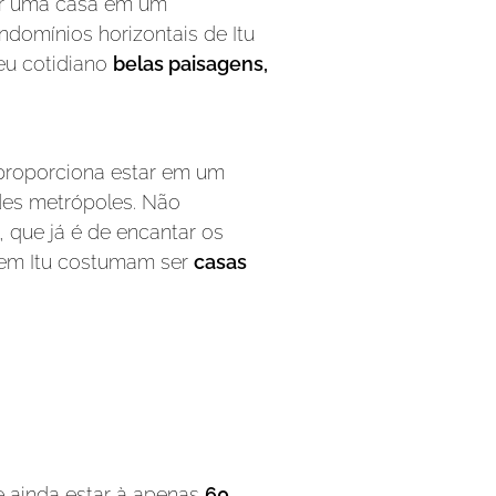
ar uma casa em um
domínios horizontais de Itu
seu cotidiano
belas paisagens,
proporciona estar em um
des metrópoles. Não
 que já é de encantar os
 em Itu costumam ser
casas
e ainda estar à apenas
60