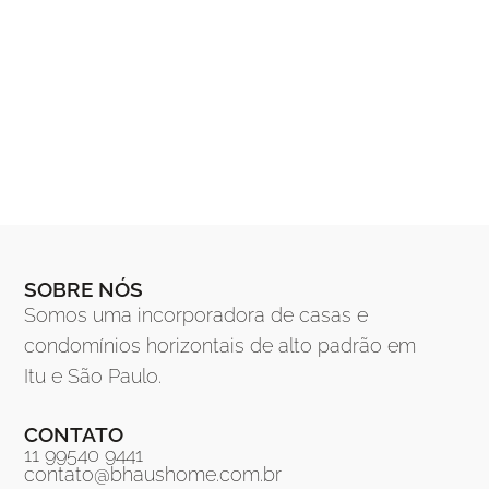
VIVA EM UM NOVO RITMO
SOBRE NÓS
Conheça nossos empreendimentos de alto
Somos uma incorporadora de casas e
padrão
condomínios horizontais de alto padrão em
Itu e São Paulo.
Conheça
CONTATO
11 99540 9441
contato@bhaushome.com.br