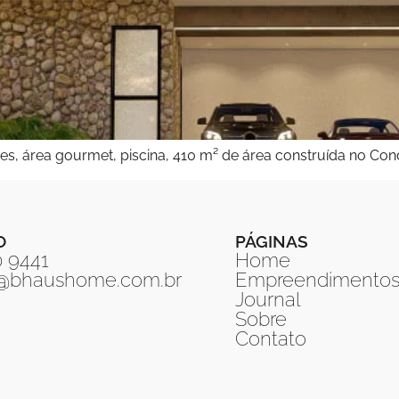
tes, área gourmet, piscina, 410 m² de área construída no C
O
PÁGINAS
0 9441
Home
o@bhaushome.com.br
Empreendimento
Journal
Sobre
Contato